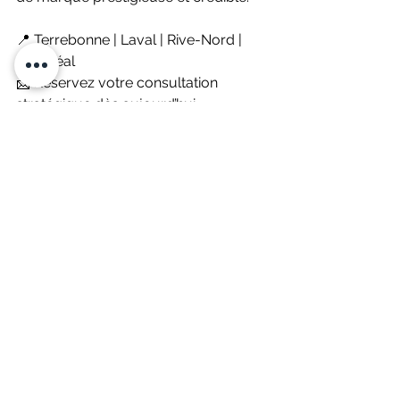
📍 Terrebonne | Laval | Rive-Nord | 
Montréal  
📩 Réservez votre consultation 
stratégique dès aujourd’hui. 
Ensemble, faisons de votre entreprise 
une référence en design créatif !
Voir tout
Posts récents