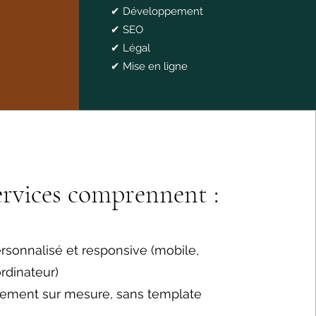
✔ Développement
✔ SEO
✔ Légal
✔ Mise en ligne
ervices comprennent :
rsonnalisé et responsive (mobile,
ordinateur)
ement sur mesure, sans template