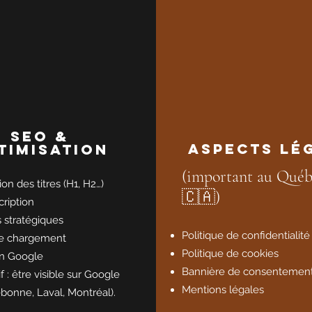
SEO &
Aspects
lé
timisation
(important au Québ
on des titres (H1, H2…)
🇨🇦)
ription
 stratégiques
Politique de confidentialité
de chargement
Politique de cookies
on Google
Bannière de consentement 
f : être visible sur Google
Mentions légales
ebonne, Laval, Montréal).