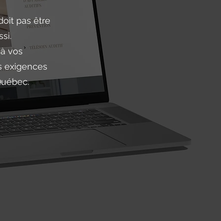
oit pas être
si.
 à vos
es exigences
Québec.