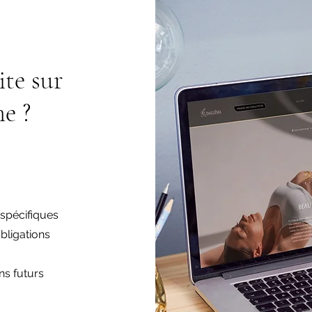
ite sur
e ?
s spécifiques
obligations
ns futurs