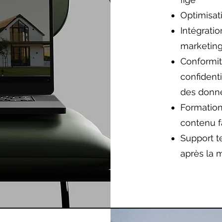
Optimisat
Intégratio
marketin
Conformité
confidenti
des donn
Formation
contenu f
Support 
après la 